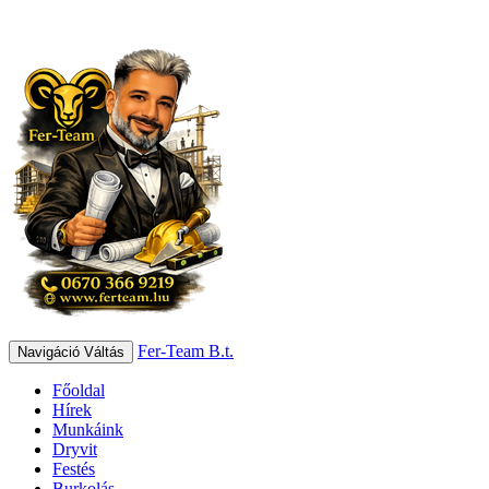
Fer-Team B.t.
Navigáció Váltás
Főoldal
Hírek
Munkáink
Dryvit
Festés
Burkolás