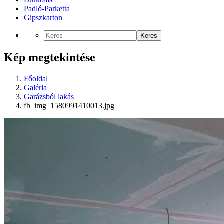
Padló-Parketta
Gipszkarton
Keres
Kép megtekintése
Főoldal
Galéria
Garázsból lakás
fb_img_1580991410013.jpg