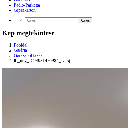
Padló-Parketta
Gipszkarton
Keres
Kép megtekintése
Főoldal
Galéria
Garázsból lakás
fb_img_1594031470984_1.jpg