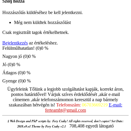
Szólj hozzá
Hozzászólás küldéséhez be kell jelentkezni.
Még nem küldtek hozzászólást
Csak regisztrált tagok értékelhetnek.
Bejelentkezés
az értékeléshez.
Felülmúlhatatlan! (0)
0 %
Nagyon jó (0)
0 %
Jó (0)
0 %
Átlagos (0)
0 %
Gyenge (0)
0 %
Ügyfeleink Tőlünk a legjobb szolgáltatást kapják, korrekt áron,
pontos határidővel! Várjuk szíves érdeklődését ,akár e-mail
címemen ,akár telefonszámomon keresztül a nap bármely
szakaszában hétvégén is!
Telefonszám:
06703669219
E-mail:
ferteambt@gmail.com
§ Web Design and PhP scripts by: Fery Csaby! All rights reserved, don't copier! Set Date:
708,408 egyedi látogató
2018.o9.o1 Theme by Fery Csaby v2.1