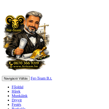
Fer-Team B.t.
Navigáció Váltás
Főoldal
Hírek
Munkáink
Dryvit
Festés
Burkolás