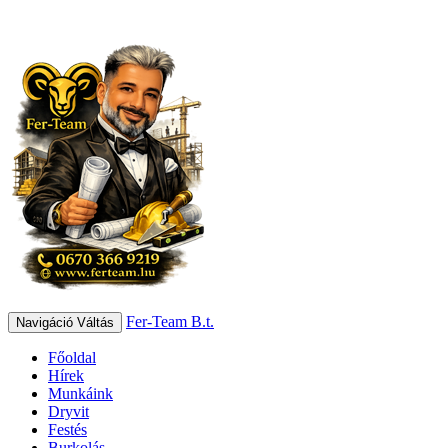
Fer-Team B.t.
Navigáció Váltás
Főoldal
Hírek
Munkáink
Dryvit
Festés
Burkolás