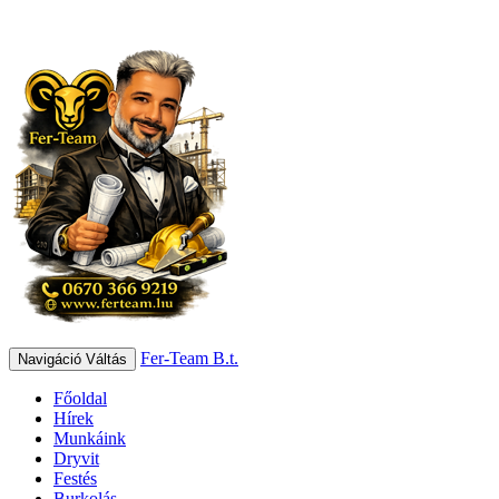
Fer-Team B.t.
Navigáció Váltás
Főoldal
Hírek
Munkáink
Dryvit
Festés
Burkolás