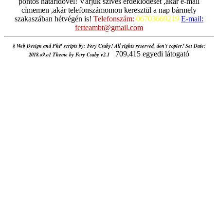
pontos határidővel! Várjuk szíves érdeklődését ,akár e-mail
címemen ,akár telefonszámomon keresztül a nap bármely
szakaszában hétvégén is!
Telefonszám:
06703669219
E-mail:
ferteambt@gmail.com
§ Web Design and PhP scripts by: Fery Csaby! All rights reserved, don't copier! Set Date:
709,415 egyedi látogató
2018.o9.o1 Theme by Fery Csaby v2.1