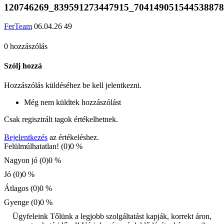
120746269_839591273447915_704149051544538878
FerTeam
06.04.26
49
0 hozzászólás
Szólj hozzá
Hozzászólás küldéséhez be kell jelentkezni.
Még nem küldtek hozzászólást
Csak regisztrált tagok értékelhetnek.
Bejelentkezés
az értékeléshez.
Felülmúlhatatlan! (0)
0 %
Nagyon jó (0)
0 %
Jó (0)
0 %
Átlagos (0)
0 %
Gyenge (0)
0 %
Ügyfeleink Tőlünk a legjobb szolgáltatást kapják, korrekt áron,