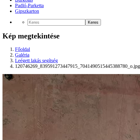
Padló-Parketta
Gipszkarton
Keres
Kép megtekintése
Főoldal
Galéria
Leégett lakás segítség
120746269_839591273447915_7041490515445388780_o.jpg