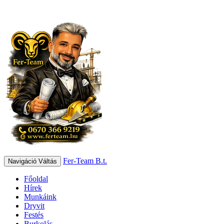
Fer-Team B.t.
Navigáció Váltás
Főoldal
Hírek
Munkáink
Dryvit
Festés
Burkolás