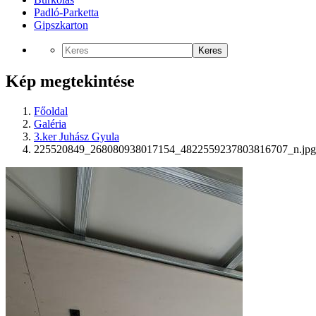
Padló-Parketta
Gipszkarton
Keres
Kép megtekintése
Főoldal
Galéria
3.ker Juhász Gyula
225520849_268080938017154_4822559237803816707_n.jpg