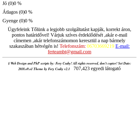
Jó (0)
0 %
Átlagos (0)
0 %
Gyenge (0)
0 %
Ügyfeleink Tőlünk a legjobb szolgáltatást kapják, korrekt áron,
pontos határidővel! Várjuk szíves érdeklődését ,akár e-mail
címemen ,akár telefonszámomon keresztül a nap bármely
szakaszában hétvégén is!
Telefonszám:
06703669219
E-mail:
ferteambt@gmail.com
§ Web Design and PhP scripts by: Fery Csaby! All rights reserved, don't copier! Set Date:
707,423 egyedi látogató
2018.o9.o1 Theme by Fery Csaby v2.1