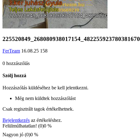
225520849_268080938017154_482255923780381670
FerTeam
16.08.25
158
0 hozzászólás
Szólj hozzá
Hozzászólás küldéséhez be kell jelentkezni.
Még nem küldtek hozzászólást
Csak regisztrált tagok értékelhetnek.
Bejelentkezés
az értékeléshez.
Felülmúlhatatlan! (0)
0 %
Nagyon jó (0)
0 %