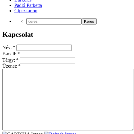
Padló-Parketta
Gipszkarton
Keres
Kapcsolat
Név:
*
E-mail:
*
Tárgy:
*
Üzenet:
*