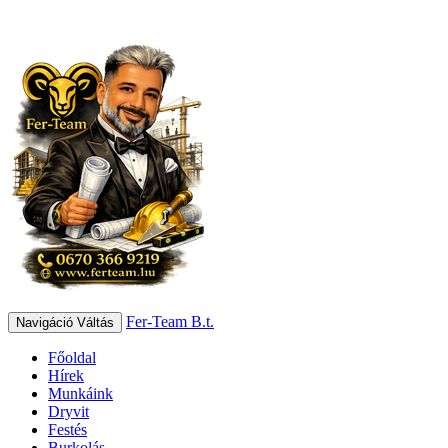
Fer-Team B.t.
Navigáció Váltás
Főoldal
Hírek
Munkáink
Dryvit
Festés
Burkolás